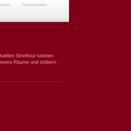
bände
Partnerseiten
tuellen Streiftour können
 unsere Räume und stöbern