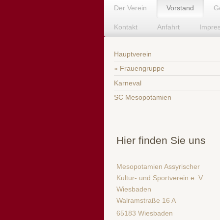
Der Verein
Vorstand
G
Kontakt
Anfahrt
Impre
Hauptverein
Frauengruppe
Karneval
SC Mesopotamien
Hier finden Sie uns
Mesopotamien Assyrischer
Kultur- und Sportverein e. V.
Wiesbaden
Walramstraße 16 A
65183 Wiesbaden