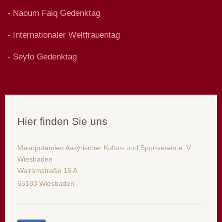
- Naoum Faiq Gedenktag
- Internationaler Weltfrauentag
- Seyfo Gedenktag
Hier finden Sie uns
Mesopotamien Assyrischer Kultur- und Sportverein e. V.
Wiesbaden
Walramstraße 16 A
65183 Wiesbaden